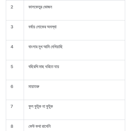
2
কালকেতুর ভোজন
3
বর্ষায় লোকের অবস্থা
4
বাংলার মুখ আমি দেখিয়াছি
5
বছিরদ্দি মাছ ধরিতে যায়
6
মায়াতরু
7
ফুল ফুটুক না ফুটুক
8
কেউ কথা রাখেনি