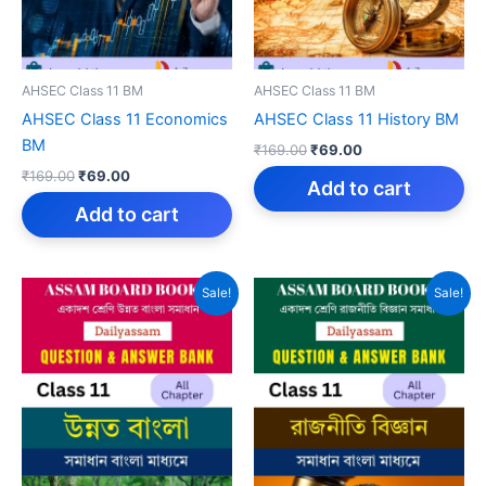
AHSEC Class 11 BM
AHSEC Class 11 BM
AHSEC Class 11 Economics
AHSEC Class 11 History BM
BM
Original
Current
₹
169.00
₹
69.00
price
price
Original
Current
₹
169.00
₹
69.00
was:
is:
Add to cart
price
price
₹169.00.
₹69.00.
was:
is:
Add to cart
₹169.00.
₹69.00.
Sale!
Sale!