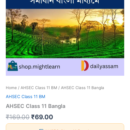
Home
/
AHSEC Class 11 BM
/ AHSEC Class 11 Bangla
AHSEC Class 11 BM
AHSEC Class 11 Bangla
Original
Current
₹
169.00
₹
69.00
price
price