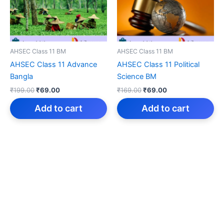
AHSEC Class 11 BM
AHSEC Class 11 BM
AHSEC Class 11 Advance
AHSEC Class 11 Political
Bangla
Science BM
Original
Current
Original
Current
₹
199.00
₹
69.00
₹
169.00
₹
69.00
price
price
price
price
was:
is:
was:
is:
Add to cart
Add to cart
₹199.00.
₹69.00.
₹169.00.
₹69.00.