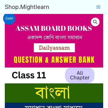
Skip
Shop.Mightlearn
to
content
Sale!