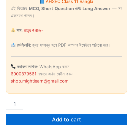
AHSEC Class 11 Bangla
was:
is:
এই কিতাবে
MCQ, Short Question এবং Long Answer
— সব
একসাথে পাবেন।
₹169.00.
₹69.00.
দাম:
মাত্র ₹69/-
ডেলিভারি:
ক্রয় সম্পন্ন হলে PDF আপনার ইমেইলে পাঠানো হবে।
সহায়তা লাগলে:
WhatsApp করুন
6000879561
নম্বরে অথবা মেইল করুন
shop.mightlearn@gmail.com
AHSEC
Class
11
Bangla
Add to cart
quantity