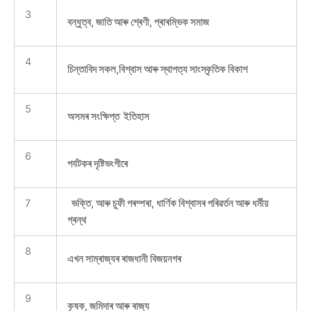
3
বন্ধুত্ব, জাতি আৰু শ্ৰেণী, প্ৰাৰম্ভিক সমাজ
4
চিন্তাবিদ সকল,বিশ্বাস আৰু স্থাপত্য সাংস্কৃতিক বিকাশ
5
অসমৰ সংক্ষিপ্ত ইতিহাস
6
পৰ্যটকৰ দৃষ্টিভংগীৰে
7
ভক্তি, আৰু চুফী পৰম্পৰা, ধাৰ্ণিক বিশ্বাসৰ পৰিৱৰ্তন আৰু ধৰ্মীয়
গ্ৰন্থ
8
এখন সাম্ৰাজ্যৰ ৰাজধানী বিজয়নগৰ
9
কৃষক, জমিদাৰ আৰু ৰাজ্য