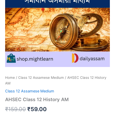
Home
/
Class 12 Assamese Medium
/ AHSEC Class 12 History
AM
Class 12 Assamese Medium
AHSEC Class 12 History AM
Original
Current
₹
159.00
₹
59.00