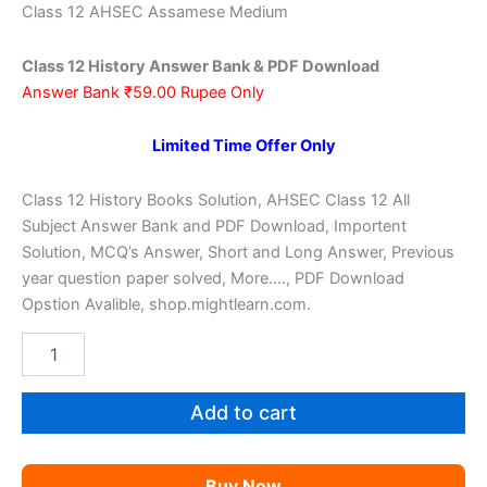
price
price
Class 12 AHSEC Assamese Medium
was:
is:
Class 12 History Answer Bank & PDF Download
₹159.00.
₹59.00.
Answer Bank ₹59.00 Rupee Only
Limited Time Offer Only
Class 12 History Books Solution, AHSEC Class 12 All
Subject Answer Bank and PDF Download, Importent
Solution, MCQ’s Answer, Short and Long Answer, Previous
year question paper solved, More…., PDF Download
Opstion Avalible, shop.mightlearn.com.
AHSEC
Class
12
History
Add to cart
AM
quantity
Buy Now