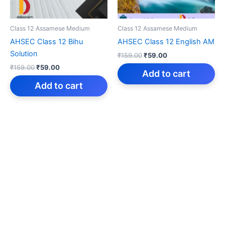
Class 12 Assamese Medium
Class 12 Assamese Medium
AHSEC Class 12 Bihu
AHSEC Class 12 English AM
Solution
Original
Current
₹
159.00
₹
59.00
price
price
Original
Current
₹
159.00
₹
59.00
was:
is:
Add to cart
price
price
₹159.00.
₹59.00.
was:
is:
Add to cart
₹159.00.
₹59.00.