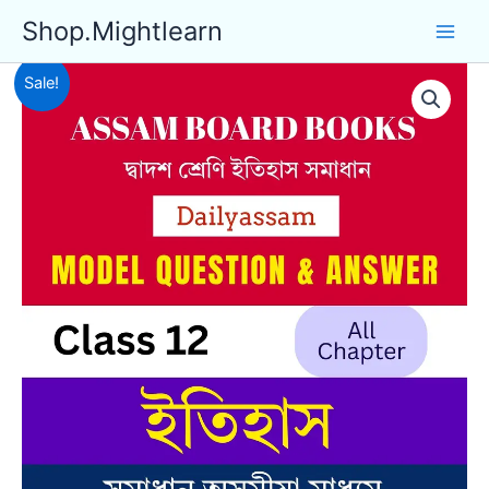
Skip
Shop.Mightlearn
to
content
Sale!