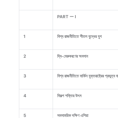
PART ー I
1
বিশ্ব রাজনীতিতে শীতল যুদ্ধের যুগ
2
দ্বি-মেরুকরণের অবসান
3
বিশ্ব রাজনীতিতে মার্কিন যুক্তরাষ্ট্রের প্রভুত্ব
4
বিকল্প শক্তির উৎস
5
সমসাময়িক দক্ষিণ এশিয়া