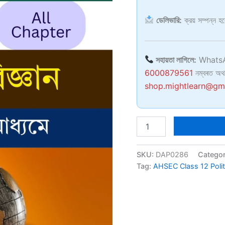
ডেলিভারি:
ক্রয় সম্পন্ন 
সহায়তা লাগিলে:
WhatsA
6000879561
নম্বৰত অথ
shop.mightlearn@gm
AHSEC
Class
12
Political
SKU:
DAP0286
Catego
Science
Tag:
AHSEC Class 12 Polit
BM
quantity