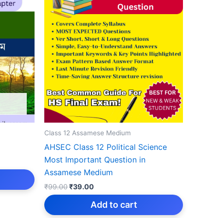
Class 12 Assamese Medium
AHSEC Class 12 Political Science
Most Important Question in
Assamese Medium
Original
Current
₹
99.00
₹
39.00
price
price
was:
is:
Add to cart
₹99.00.
₹39.00.