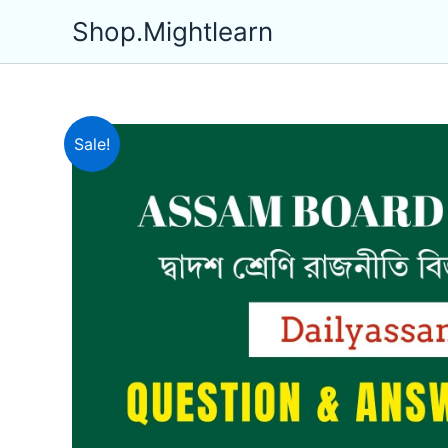
Skip
Shop.Mightlearn
to
content
Sale!