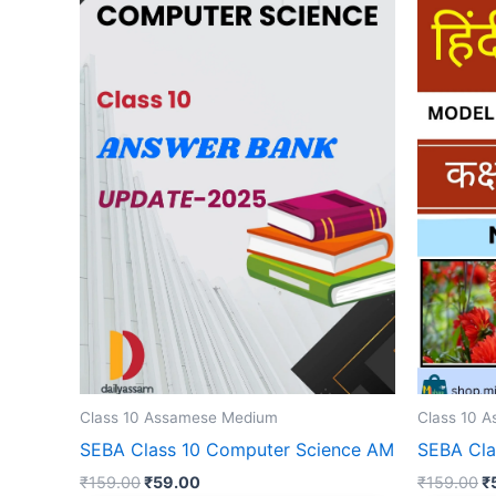
Class 10 Assamese Medium
Class 10 
SEBA Class 10 Computer Science AM
SEBA Cla
Original
Current
Or
₹
159.00
₹
59.00
₹
159.00
₹