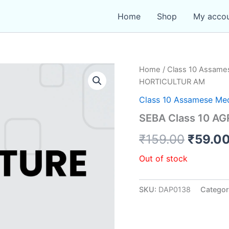
Home
Shop
My acco
Home
/
Class 10 Assam
HORTICULTUR AM
Class 10 Assamese Me
SEBA Class 10 A
Origin
₹
159.00
₹
59.0
price
Out of stock
was:
SKU:
DAP0138
Categor
₹159.0