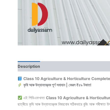
Description
Reviews (0)
Class 10 Agriculture & Horticulture Complet
কৃষি আৰু উদ্যানতত্ত্বৰ পূৰ্ণ সমাধান | কেৱল ₹৫৯ টকাত!
এই পিডিএফখনত
Class 10 Agriculture & Horticultu
ছাত্ৰীয়ে কৃষি আৰু উদ্যানতত্ত্বৰ বিষয়বোৰ সঠিকভাৱে বুজি আৰু পৰীক্ষা