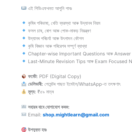
এই পিডিএফখনত আপুনি পাবঃ
কৃষিৰ পৰিভাষা, খেতি ব্যৱস্থা আৰু উদ্যানৰ নিয়ম
ফসল চাষ, ৰোগ আৰু পোক-মাকড় নিয়ন্ত্ৰণ
উদ্যানৰ পৰিচৰ্যা আৰু উৎপাদন কৌশল
কৃষি বিজ্ঞান আৰু পৰিৱেশৰ সম্পূৰ্ণ ব্যাখ্যা
Chapter-wise Important Questions আৰু Answer
Last-Minute Revision Tips আৰু Exam Focused 
ফৰ্মেট:
PDF (Digital Copy)
ডেলিভাৰী:
পেমেন্টৰ পাছত ইমেইল/WhatsApp-ত তৎক্ষণাৎ
মূল্য:
₹৫৯ মাত্ৰ
সহায়ৰ বাবে যোগাযোগ কৰক:
Email:
shop.mightlearn@gmail.com
উপযুক্ত হবঃ