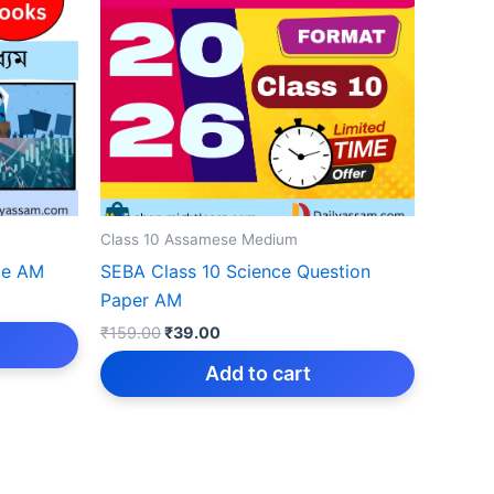
Class 10 Assamese Medium
ce AM
SEBA Class 10 Science Question
Paper AM
Original
Current
₹
159.00
₹
39.00
price
price
was:
is:
Add to cart
₹159.00.
₹39.00.