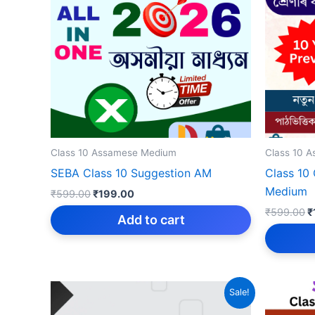
Class 10 Assamese Medium
Class 10 
SEBA Class 10 Suggestion AM
Class 1
Medium
Original
Current
₹
599.00
₹
199.00
price
price
O
₹
599.00
₹
was:
is:
Add to cart
p
₹599.00.
₹199.00.
w
₹
Sale!