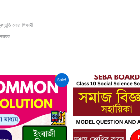
তি লোৱা শিক্ষাৰ্থী
সহায়ক
Sale!