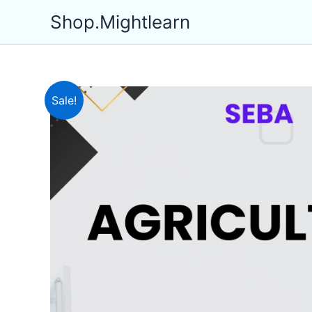
Skip
Shop.Mightlearn
to
content
Sale!