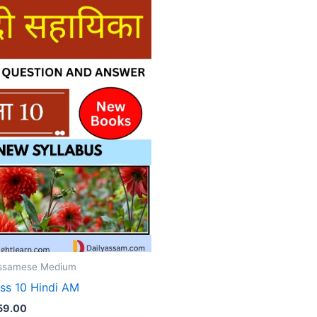
Assamese Medium
ss 10 Hindi AM
iginal
Current
59.00