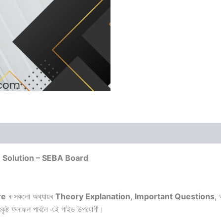
e Solution – SEBA Board
re
ৰ সকলো অধ্যায়ৰ
Theory Explanation
,
Important Questions
,
ত উৎকৃষ্ট ফলাফল পাবলৈ এই গাইড উপযোগী।