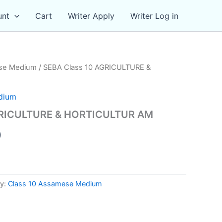
unt
Cart
Writer Apply
Writer Log in
ese Medium
/ SEBA Class 10 AGRICULTURE &
dium
GRICULTURE & HORTICULTUR AM
al
Current
0
price
is:
y:
Class 10 Assamese Medium
0.
₹59.00.