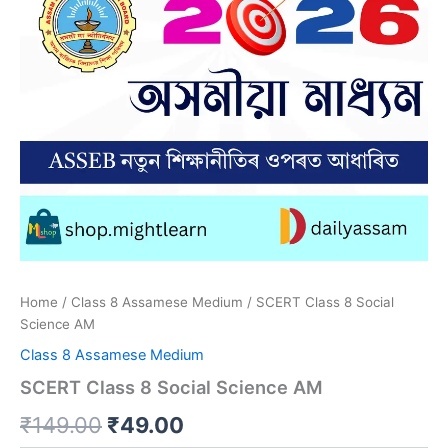
Home
/
Class 8 Assamese Medium
/ SCERT Class 8 Social
Science AM
Class 8 Assamese Medium
SCERT Class 8 Social Science AM
Original
Current
₹
149.00
₹
49.00