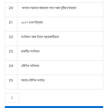
20
অসমত আহোম ৰাজত্বৰ পতন আৰু বৃটিছৰ উত্থান
21
১৮৫৭ চনৰ বিদ্ৰোহ
22
সংবিধান আৰু ইয়াৰ প্ৰয়োজনীয়তা
23
ভাৰতীয় সংবিধান
24
মৌলিক অধিকাৰ
25
আমাৰ মৌলিক কৰ্তব্য
SCERT
Class
8