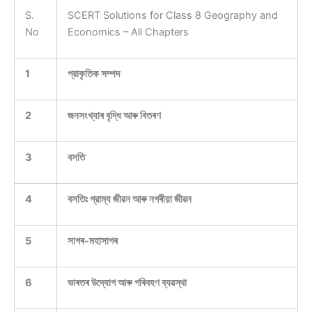
price
price
S.
SCERT Solutions for Class 8 Geography and
was:
is:
No
Economics – All Chapters
₹149.00.
₹49.00.
1
প্রাকৃতিক সম্পদ
2
জনসংখ্যাৰ বৃদ্ধি আৰু বিতৰণ
3
বসতি
4
বসতিঃ গ্রাম্য জীৱন আৰু নগৰীয়া জীৱন
5
সাগৰ-মহাসাগৰ
6
ভাৰতৰ উদ্যোগ আৰু পৰিবহণ ব্যৱস্থা