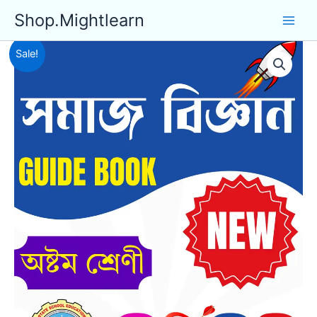
Skip
Shop.Mightlearn
to
content
Sale!