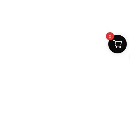
0
Fast Delivery
Discount Coupons
Instant digital access
Best deals available
Quality Support
Safe Payments
Dedicated help
100% secure
MightLearn