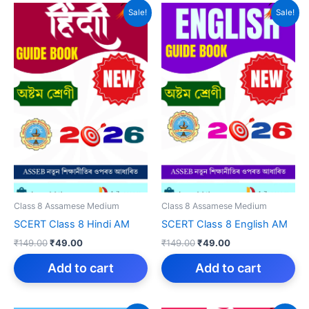
Sale!
Sale!
Class 8 Assamese Medium
Class 8 Assamese Medium
SCERT Class 8 Hindi AM
SCERT Class 8 English AM
Original
Current
Original
Current
₹
149.00
₹
49.00
₹
149.00
₹
49.00
price
price
price
price
was:
is:
was:
is:
Add to cart
Add to cart
₹149.00.
₹49.00.
₹149.00.
₹49.00.