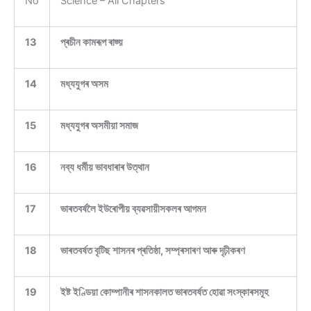
No
Science – All Chapters
13
প্ৰচীন কামৰূপ ৰাজ্য়
14
মধ্যযুগৰ অসম
15
মধ্যযুগৰ অসমীয়া সমাজ
16
নব্য ধর্মীয় ভাবধাৰাৰ উত্থান
17
ভাৰতবৰ্ষলৈ ইউৰোপীয় ব্যৱসায়ীসকলৰ আগমন
18
ভাৰতবৰ্ষত বৃটিছ শাসনৰ প্ৰতিষ্ঠা, সম্প্ৰসাৰণ আৰু দৃঢ়ীকৰণ
19
ইষ্ট ইণ্ডিয়া কোম্পানীৰ শাসনকালত ভাৰতবৰ্ষত হোৱা সংস্কাৰসমূহ