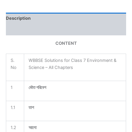
Description
Reviews (0)
CONTENT
S.
WBBSE Solutions for Class 7 Environment &
No
Science – All Chapters
1
ভৌত পরিবেশ
1.1
তাপ
1.2
আলো