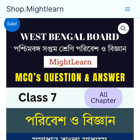
Skip
Shop.Mightlearn
to
content
Sale!