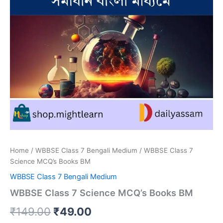
Home
/
WBBSE Class 7 Bengali Medium
/ WBBSE Class 7
Science MCQ’s Books BM
WBBSE Class 7 Bengali Medium
WBBSE Class 7 Science MCQ’s Books BM
Original
Current
₹
149.00
₹
49.00