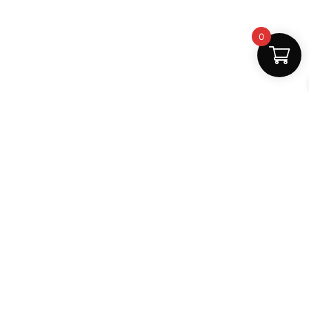
0
Fast Delivery
Discount Coupons
Instant digital access
Best deals available
Quality Support
Safe Payments
Dedicated help
100% secure
MightLearn
MightLearn provides trusted digital books, notes and
learning resources for students across India.
support@mightlearn.com