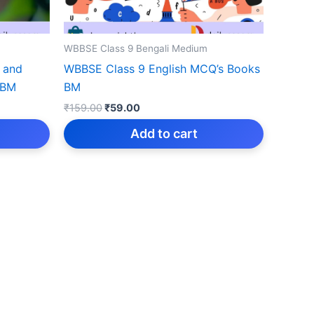
WBBSE Class 9 Bengali Medium
 and
WBBSE Class 9 English MCQ’s Books
 BM
BM
Original
Current
₹
159.00
₹
59.00
price
price
was:
is:
Add to cart
₹159.00.
₹59.00.