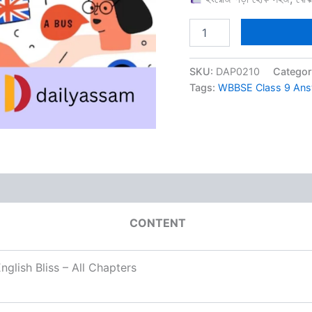
WBBSE
Class
9
English
SKU:
DAP0210
Categor
Answer
Tags:
WBBSE Class 9 Ans
Books
BM
quantity
CONTENT
glish Bliss – All Chapters