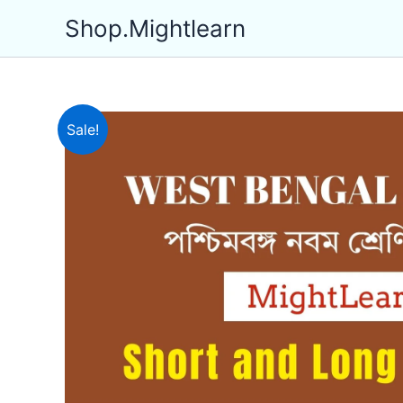
Skip
Shop.Mightlearn
to
content
Sale!