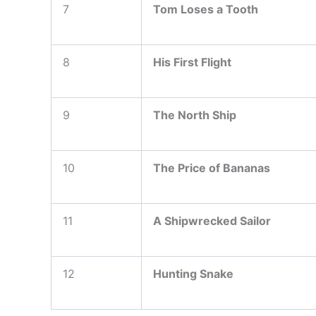
7
Tom Loses a Tooth
8
His First Flight
9
The North Ship
10
The Price of Bananas
11
A Shipwrecked Sailor
12
Hunting Snake