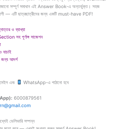
সাজানো সম্পূর্ণ সমাধান এই Answer Book-এ অন্তর্ভুক্ত। সহজ
উপযোগী — এটি ছাত্রছাত্রীদের জন্য একটি must-have PDF!
ত্তর ও ব্যাখ্যা
on সহ পূর্ণাঙ্গ সাজেশন
ো
 ও যাচাই
র জন্য আদর্শ
মেইল এবং
WhatsApp-এ পাঠানো হবে
tsApp):
6000879561
arn@gmail.com
্যেই ডেলিভারি সম্পন্ন
ার মতো করে — এখনই সংগ্রহ করুন সম্পূর্ণ Answer Book!