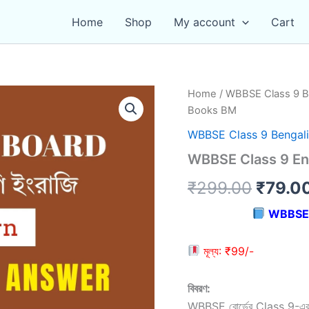
Home
Shop
My account
Cart
Home
/
WBBSE Class 9 B
Books BM
WBBSE Class 9 Bengal
WBBSE Class 9 En
Origin
₹
299.00
₹
79.0
price
WBBSE 
was:
মূল্য: ₹99/-
₹299.
বিবরণ:
WBBSE বোর্ডের Class 9-এর ইংর