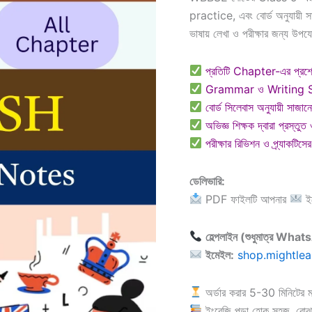
practice, এবং বোর্ড অনুযায়ী 
ভাষায় লেখা ও পরীক্ষার জন্য 
প্রতিটি Chapter-এর প্রশ্নো
Grammar ও Writing Secti
বোর্ড সিলেবাস অনুযায়ী সাজান
অভিজ্ঞ শিক্ষক দ্বারা প্রস্তুত
পরীক্ষার রিভিশন ও প্র্যাকটিসে
ডেলিভারি:
PDF ফাইলটি আপনার
ই
হেল্পলাইন (শুধুমাত্র Wha
ইমেইল:
shop.mightle
অর্ডার করার 5-30 মিনিটের মধ
ইংরেজি পড়া হোক সহজ, বোঝ