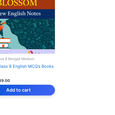
ss 8 Bengali Medium
ass 8 English MCQ’s Books
iginal
Current
49.00
rice
price
as:
is:
Add to cart
149.00.
₹49.00.