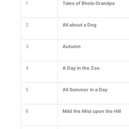
1
Tales of Bhola Grandpa
2
All about a Dog
3
Autumn
4
A Day in the Zoo
5
All Summer in a Day
6
Mild the Mist upon the Hill