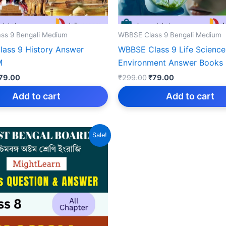
ss 9 Bengali Medium
WBBSE Class 9 Bengali Medium
ass 9 History Answer
WBBSE Class 9 Life Science
M
Environment Answer Books
riginal
Current
Original
Current
79.00
₹
299.00
₹
79.00
rice
price
price
price
as:
is:
was:
is:
Add to cart
Add to cart
299.00.
₹79.00.
₹299.00.
₹79.00.
Sale!