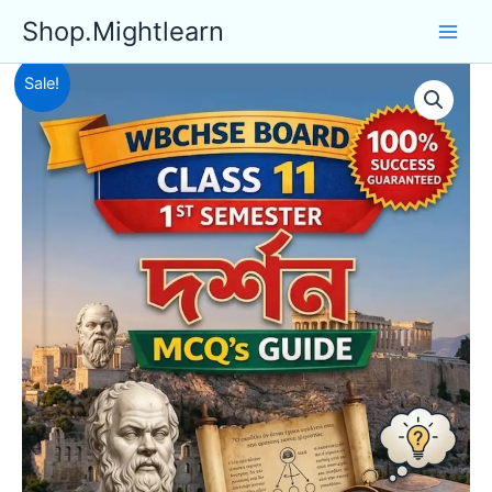
Skip
Shop.Mightlearn
to
content
Sale!