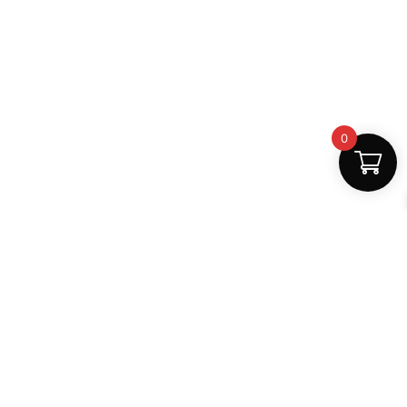
0
Fast Delivery
Discount Coupons
Instant digital access
Best deals available
Quality Support
Safe Payments
Dedicated help
100% secure
MightLearn