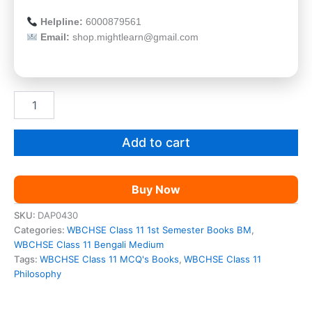
Helpline:
6000879561
Email:
shop.mightlearn@gmail.com
WBCHSE
Class
11
1st
Add to cart
Semester
Philosophy
MCQ's
Buy Now
Guide
Books
SKU:
DAP0430
|
Categories:
WBCHSE Class 11 1st Semester Books BM
,
HS
WBCHSE Class 11 Bengali Medium
প্রথম
Tags:
WBCHSE Class 11 MCQ's Books
,
WBCHSE Class 11
সেমিস্টারের
Philosophy
দৰ্শন
MCQ's
নোটস্