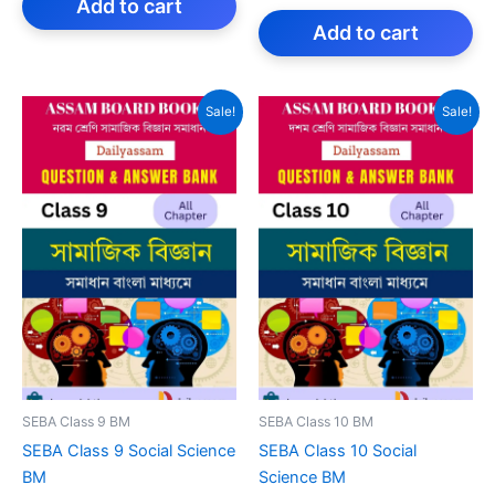
was:
is:
Add to cart
price
price
₹159.00.
₹59.00.
was:
is:
Add to cart
₹159.00.
₹59.00.
Sale!
Sale!
SEBA Class 9 BM
SEBA Class 10 BM
SEBA Class 9 Social Science
SEBA Class 10 Social
BM
Science BM