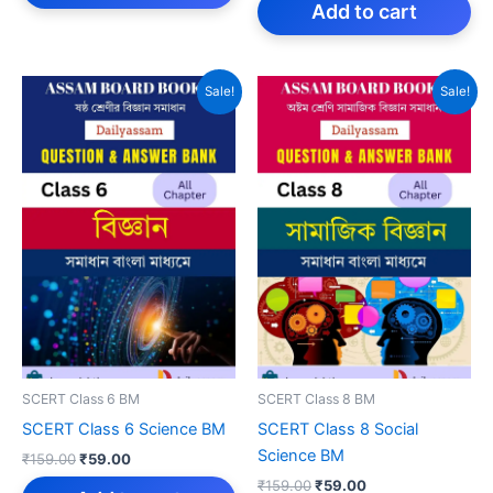
₹159.00.
₹59.00.
was:
is:
Add to cart
₹299.00.
₹79.00.
Sale!
Sale!
SCERT Class 6 BM
SCERT Class 8 BM
SCERT Class 6 Science BM
SCERT Class 8 Social
Science BM
Original
Current
₹
159.00
₹
59.00
price
price
Original
Current
₹
159.00
₹
59.00