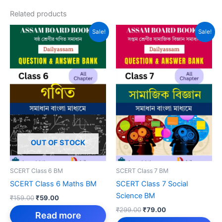
Related products
Sale!
Sale!
OUT OF STOCK
SCERT Class 6 BM
SCERT Class 7 BM
SCERT Class 6 Maths BM
SCERT Class 7 Social
Science BM
Original
Current
₹
159.00
₹
59.00
price
price
Original
Current
₹
299.00
₹
79.00
was:
is:
Read more
price
price