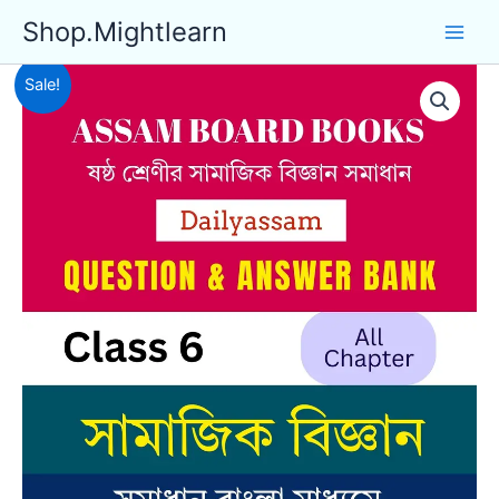
Skip
Shop.Mightlearn
to
content
Sale!