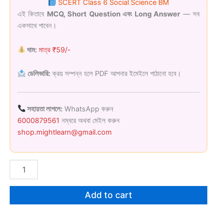
SCERT Class 6 Social Science BM
was:
is:
এই কিতাবে
MCQ, Short Question এবং Long Answer
— সব
একসাথে পাবেন।
₹159.00.
₹59.00.
দাম:
মাত্র ₹59/-
ডেলিভারি:
ক্রয় সম্পন্ন হলে PDF আপনার ইমেইলে পাঠানো হবে।
সহায়তা লাগলে:
WhatsApp করুন
6000879561
নম্বরে অথবা মেইল করুন
shop.mightlearn@gmail.com
SCERT
Class
6
Social
Add to cart
Science
BM