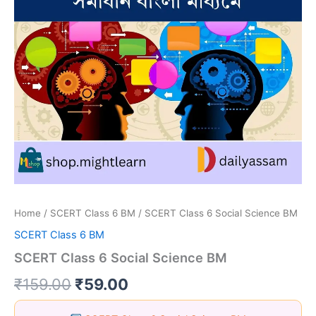
Home
/
SCERT Class 6 BM
/ SCERT Class 6 Social Science BM
SCERT Class 6 BM
SCERT Class 6 Social Science BM
Original
Current
₹
159.00
₹
59.00
price
price