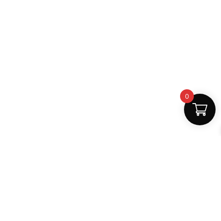
0
Fast Delivery
Discount Coupons
Instant digital access
Best deals available
Quality Support
Safe Payments
Dedicated help
100% secure