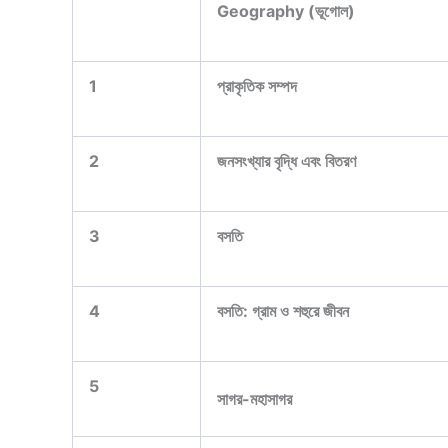
Geography (ভূগোল)
1
প্রাকৃতিক সম্পদ
2
জনসংখ্যার বৃদ্ধি এবং বিতরণ
3
বসতি
4
বসতি: গ্রাম ও শহুরে জীবন
5
সাগর-মহাসাগর