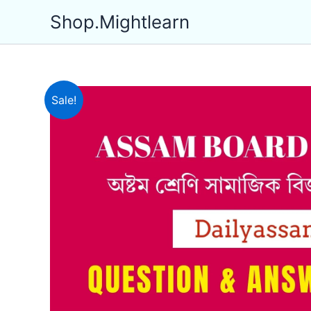
Skip
Shop.Mightlearn
to
content
Sale!