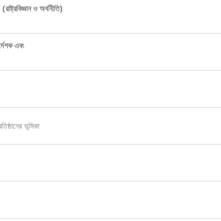
্রবিজ্ঞান ও অর্থনীতি)
্দেশক এবং
তিষ্ঠানের ভূমিকা