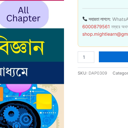
সহায়তা লাগলে:
WhatsA
6000879561
নম্বরে অথব
shop.mightlearn@gm
SCERT
Class
8
Social
SKU:
DAP0309
Catego
Science
BM
quantity