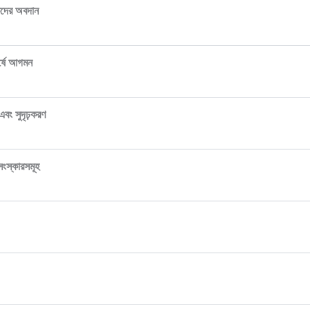
কদের অবদান
র্ষে আগমন
 এবং সুদৃঢ়করণ
সংস্কারসমূহ