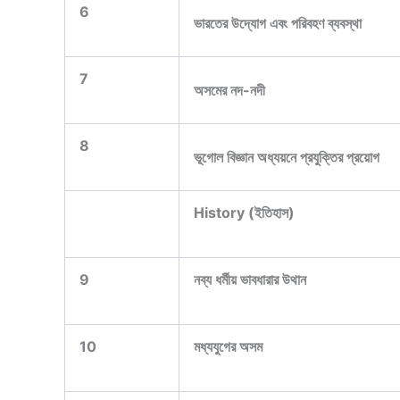
6
ভারতের উদ্যোগ এবং পরিবহণ ব্যবস্থা
7
অসমের নদ-নদী
8
ভূগোল বিজ্ঞান অধ্যয়নে প্রযুক্তির প্রয়োগ
History (ইতিহাস)
9
নব্য ধর্মীয় ভাবধারার উথান
10
মধ্যযুগের অসম