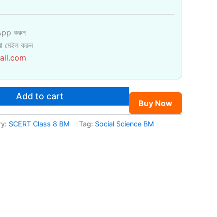
pp করুন
া মেইল করুন
ail.com
Add to cart
Buy Now
ry:
SCERT Class 8 BM
Tag:
Social Science BM