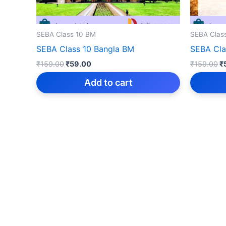
SEBA Class 10 BM
SEBA Clas
SEBA Class 10 Bangla BM
SEBA Cla
Original
Current
Or
₹
159.00
₹
59.00
₹
159.00
₹
price
price
p
was:
is:
w
Add to cart
₹159.00.
₹59.00.
₹