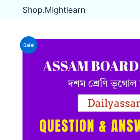
Skip
Shop.Mightlearn
to
content
Sale!