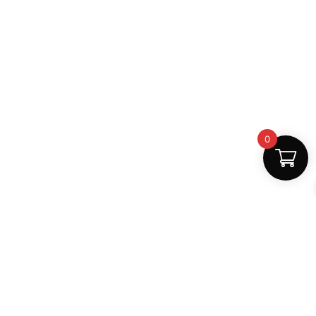
0
Safe Payments
100% secure
Support