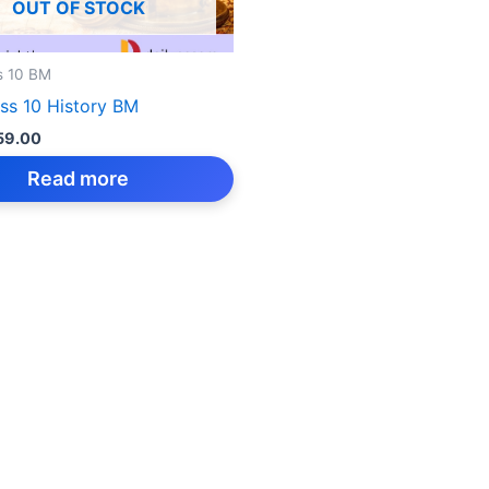
OUT OF STOCK
s 10 BM
ss 10 History BM
iginal
Current
59.00
rice
price
as:
is:
Read more
159.00.
₹59.00.