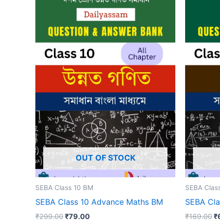
OUT OF STOCK
SEBA Class 10 BM
SEBA Clas
SEBA Class 10 Advance Maths BM
SEBA Cla
Original
Current
Or
₹
299.00
₹
79.00
₹
169.00
₹