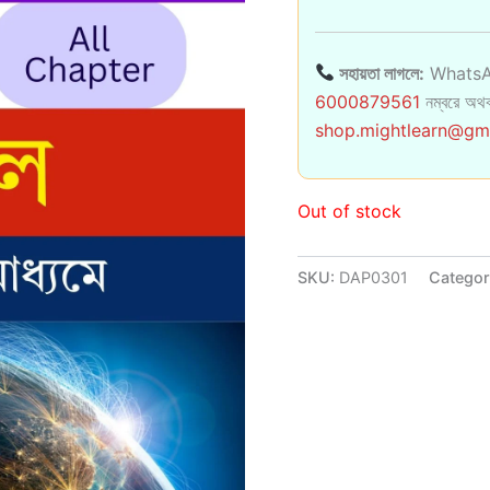
সহায়তা লাগলে:
WhatsA
6000879561
নম্বরে অথব
shop.mightlearn@gm
Out of stock
SKU:
DAP0301
Categor