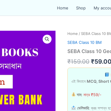
Home
Shop
My acco
Home
/
SEBA Class 10 B
SEBA Class 10 BM
SEBA Class 10 G
Origin
₹
159.00
₹
59.0
price
was:
এই কিতাবে
MCQ, Short 
₹159.0
দাম:
মাত্র ₹59/-
ডেলিভারি:
ক্রয় সম্পন্ন 