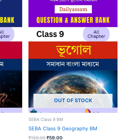
OUT OF STOCK
SEBA Class 9 BM
SEBA Class 9 Geography BM
Original
Current
₹
159.00
₹
59.00