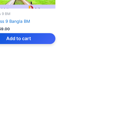
s 9 BM
ss 9 Bangla BM
iginal
Current
59.00
rice
price
as:
is:
Add to cart
159.00.
₹59.00.