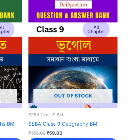
OUT OF STOCK
SEBA Class 9 BM
ths BM
SEBA Class 9 Geography BM
Original
Current
₹
159.00
₹
59.00
price
price