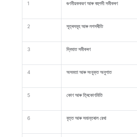
1
গুণনীয়ককরণ আৰু বহুপদী সমীকৰণ
2
সূত্ৰসমূহ আৰু লগসৰীতি
3
দ্বিঘাত সমীকৰণ
4
অসমতা আৰু সংযুক্ত অনুপাত
5
কোণ আৰু ত্ৰিকোণমিতি
6
বৃত্ত আৰু সমান্তৰাল রেখা