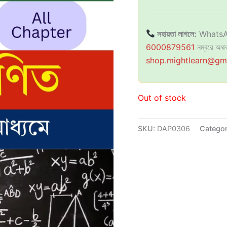
সহায়তা লাগলে:
WhatsA
6000879561
নম্বরে অথব
shop.mightlearn@gm
Out of stock
SKU:
DAP0306
Catego