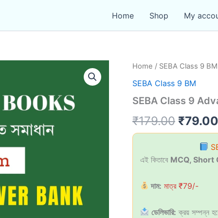
Home
Shop
My acco
Home
/
SEBA Class 9 BM
SEBA Class 9 BM
SEBA Class 9 Ad
Origina
₹
179.00
₹
79.0
price
SE
was:
এই কিতাবে
MCQ, Short 
₹179.0
দাম:
মাত্র ₹79/-
ডেলিভারি:
ক্রয় সম্পন্ন 