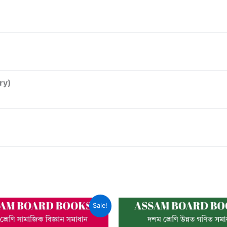
ry)
Sale!