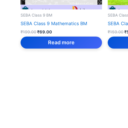
SEBA Class 9 BM
SEBA Clas
SEBA Class 9 Mathematics BM
SEBA Cla
Original
Current
Or
₹
199.00
₹
69.00
₹
159.00
₹
price
price
p
was:
is:
w
Read more
₹199.00.
₹69.00.
₹