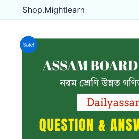
Skip
Shop.Mightlearn
to
content
Sale!