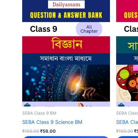
SEBA Class 9 BM
SEBA Clas
SEBA Class 9 Science BM
SEBA Cla
Original
Current
Or
₹
159.00
₹
59.00
₹
159.00
₹
price
price
p