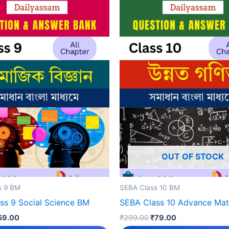
OUT OF STOCK
s 9 BM
SEBA Class 10 BM
ss 9 Social Science BM
SEBA Class 10 Advance Ma
iginal
Current
Original
Current
59.00
₹
299.00
₹
79.00
rice
price
price
price