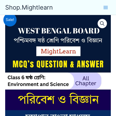
Skip
Shop.Mightlearn
to
content
Sale!