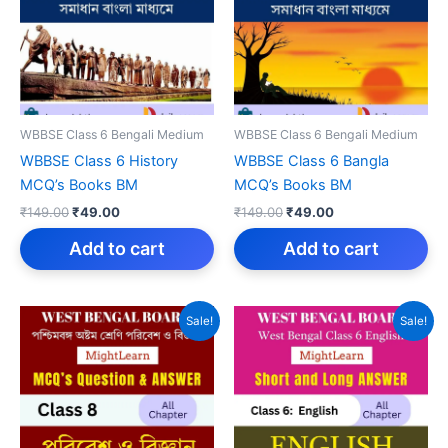
WBBSE Class 6 Bengali Medium
WBBSE Class 6 Bengali Medium
WBBSE Class 6 History
WBBSE Class 6 Bangla
MCQ’s Books BM
MCQ’s Books BM
Original
Current
Original
Current
₹
149.00
₹
49.00
₹
149.00
₹
49.00
price
price
price
price
was:
is:
was:
is:
Add to cart
Add to cart
₹149.00.
₹49.00.
₹149.00.
₹49.00.
Sale!
Sale!