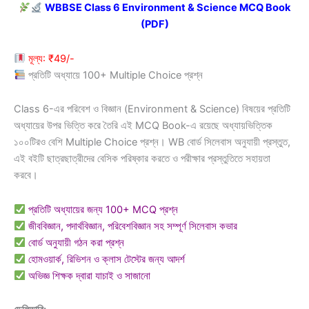
price
price
WBBSE Class 6 Environment & Science MCQ Book
(PDF)
was:
is:
₹149.00.
₹49.00.
মূল্য: ₹49/-
প্রতিটি অধ্যায়ে 100+ Multiple Choice প্রশ্ন
Class 6-এর পরিবেশ ও বিজ্ঞান (Environment & Science) বিষয়ের প্রতিটি
অধ্যায়ের উপর ভিত্তি করে তৈরি এই MCQ Book-এ রয়েছে অধ্যায়ভিত্তিক
১০০টিরও বেশি Multiple Choice প্রশ্ন। WB বোর্ড সিলেবাস অনুযায়ী প্রস্তুত,
এই বইটি ছাত্রছাত্রীদের বেসিক পরিষ্কার করতে ও পরীক্ষার প্রস্তুতিতে সহায়তা
করবে।
প্রতিটি অধ্যায়ের জন্য 100+ MCQ প্রশ্ন
জীববিজ্ঞান, পদার্থবিজ্ঞান, পরিবেশবিজ্ঞান সহ সম্পূর্ণ সিলেবাস কভার
বোর্ড অনুযায়ী গঠন করা প্রশ্ন
হোমওয়ার্ক, রিভিশন ও ক্লাস টেস্টের জন্য আদর্শ
অভিজ্ঞ শিক্ষক দ্বারা যাচাই ও সাজানো