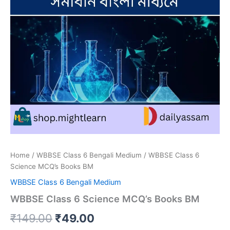
Home
/
WBBSE Class 6 Bengali Medium
/ WBBSE Class 6
Science MCQ’s Books BM
WBBSE Class 6 Bengali Medium
WBBSE Class 6 Science MCQ’s Books BM
Original
Current
₹
149.00
₹
49.00