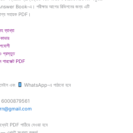
ই Answer Book-এ। পরীক্ষার আগের রিভিশনের জন্য এটি
রযোগ্য সহায়ক PDF।
 ব্যাখ্যা
 কাভার
উপযোগী
ও প্রস্তুত
দম পারফেক্ট PDF
মেইল এবং
WhatsApp-এ পাঠানো হবে
6000879561
arn@gmail.com
মধ্যেই PDF পাঠিয়ে দেওয়া হবে
— এখনই সংগ্রহ করুন!