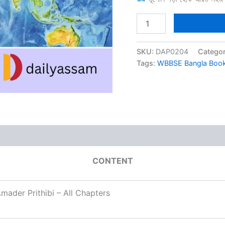
WBBSE
Class
7
Geography
SKU:
DAP0204
Catego
Answer
Tags:
WBBSE Bangla Boo
Books
BM
quantity
CONTENT
mader Prithibi – All Chapters