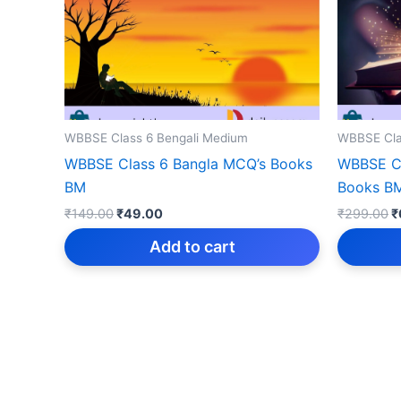
WBBSE Class 6 Bengali Medium
WBBSE Cla
WBBSE Class 6 Bangla MCQ’s Books
WBBSE Cl
BM
Books B
Original
Current
O
₹
149.00
₹
49.00
₹
299.00
₹
price
price
p
was:
is:
w
Add to cart
₹149.00.
₹49.00.
₹