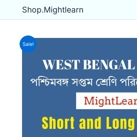
Skip
Shop.Mightlearn
to
content
Sale!