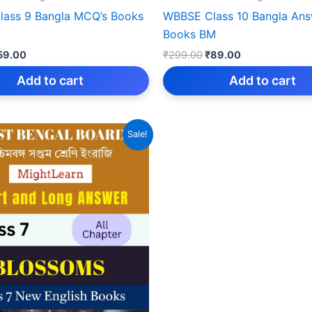
ass 9 Bangla MCQ’s Books
WBBSE Class 10 Bangla An
Books BM
iginal
Current
Original
Current
59.00
₹
299.00
₹
89.00
rice
price
price
price
as:
is:
was:
is:
Add to cart
Add to cart
159.00.
₹59.00.
₹299.00.
₹89.00.
Sale!