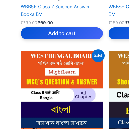
WBBSE Class 7 Science Answer
WBBSE Cl
Books BM
BM
Original
Current
Or
₹
299.00
₹
69.00
₹
159.00
₹
price
price
p
was:
is:
w
Add to cart
₹299.00.
₹69.00.
₹
Sale!