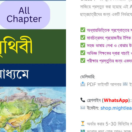
সাজিয়ে প্রস্তুত করা হয়েছে এ
ছাত্রছাত্রীদের জন্য একটি নির্ভ
অধ্যায়ভিত্তিক প্রশ্নোত্তর সহ
মানচিত্রসহ প্রয়োজনীয় টপিক
সহজ ভাষায় লেখা ও বোঝার 
অভিজ্ঞ শিক্ষকের দ্বারা যাচাই 
পরীক্ষার প্রস্তুতির জন্য এক
ডেলিভারি:
PDF ফাইলটি আপনার
ই
হেল্পলাইন (
WhatsApp
):
ইমেইল:
shop.mightle
অর্ডার করার 5-30 মিনিটের 
ভূগোল পড়া হোক আরও সহজ 