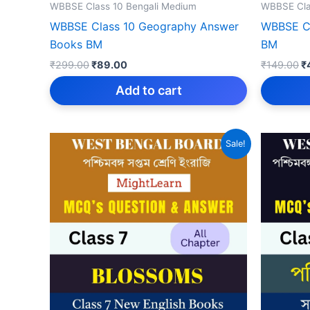
WBBSE Class 10 Bengali Medium
WBBSE Cla
WBBSE Class 10 Geography Answer
WBBSE Cl
Books BM
BM
Original
Current
Or
₹
299.00
₹
89.00
₹
149.00
₹
price
price
p
was:
is:
w
Add to cart
₹299.00.
₹89.00.
₹
Sale!