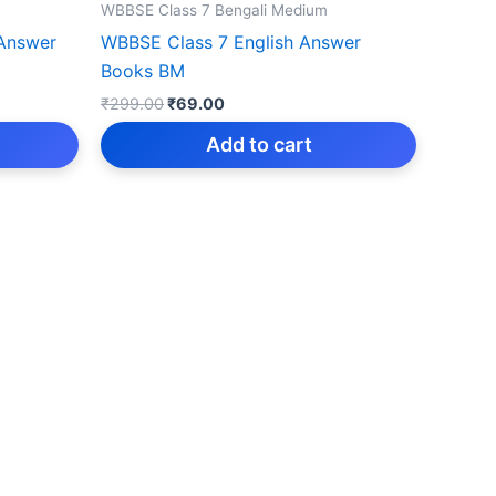
WBBSE Class 7 Bengali Medium
Answer
WBBSE Class 7 English Answer
Books BM
Original
Current
₹
299.00
₹
69.00
price
price
was:
is:
Add to cart
₹299.00.
₹69.00.