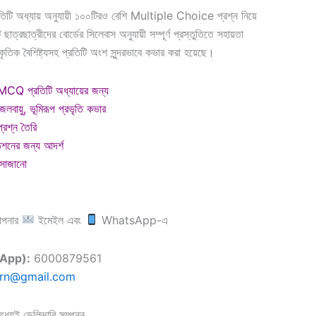
িটি অধ্যায় অনুযায়ী ১০০টিরও বেশি Multiple Choice প্রশ্ন নিয়ে
াত্রছাত্রীদের বোর্ডের সিলেবাস অনুযায়ী সম্পূর্ণ প্রস্তুতিতে সহায়তা
কৃতিক বৈশিষ্ট্যসহ প্রতিটি অংশ সুন্দরভাবে কভার করা হয়েছে।
 প্রতিটি অধ্যায়ের জন্য
জলবায়ু, ভূমিরূপ প্রভৃতি কভার
রশ্ন তৈরি
ভিশনের জন্য আদর্শ
 সাজানো
আপনার
ইমেইল এবং
WhatsApp-এ
tsApp):
6000879561
arn@gmail.com
্যেই ডেলিভারি সম্পন্ন