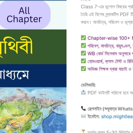
Class 7-এর ভূগোল বিষয়ের প্রত
তৈরি এই বিশেষ প্র্যাকটিস PDF টি ছ
করবে। মানচিত্র, পরিবেশ ও ভূপ্রা
Chapter-wise 100+ MCQ
পরিবেশ, মানচিত্র, বায়ুমণ্ডল, 
WB বোর্ড সিলেবাস অনুসারে প্
হোমওয়ার্ক, ক্লাস টেস্ট ও রি
অভিজ্ঞ শিক্ষক দ্বারা যাচাই ও
ডেলিভারি:
PDF ফাইলটি পাঠানো হবে 
হেল্পলাইন (শুধুমাত্র Wha
ইমেইল:
shop.mightle
অর্ডার করার 5-30 মিনিটের মধ