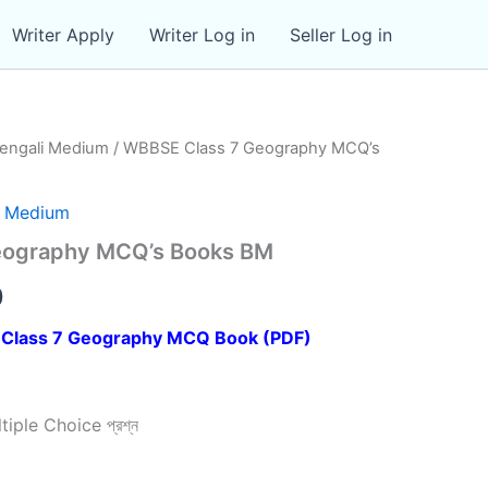
Writer Apply
Writer Log in
Seller Log in
engali Medium
/ WBBSE Class 7 Geography MCQ’s
i Medium
eography MCQ’s Books BM
al
Current
0
price
Class 7 Geography MCQ Book (PDF)
is:
0.
₹49.00.
ltiple Choice প্রশ্ন