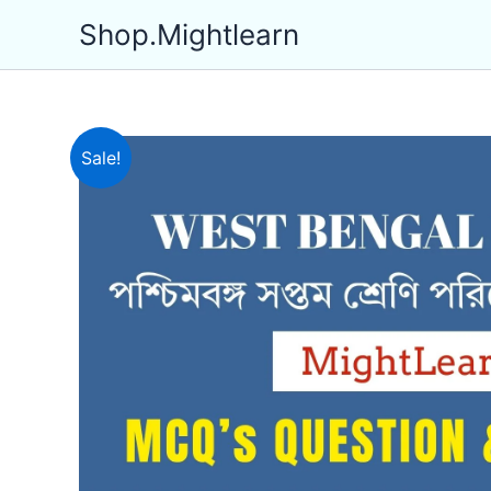
Skip
Shop.Mightlearn
to
content
Sale!