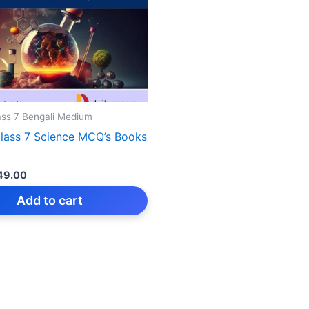
ss 7 Bengali Medium
ass 7 Science MCQ’s Books
iginal
Current
49.00
rice
price
as:
is:
Add to cart
149.00.
₹49.00.