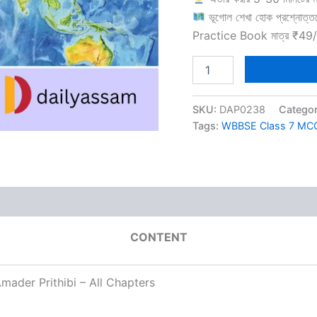
ভূগোল শেখা হোক প্রশ্নোত
Practice Book মাত্র ₹49/-
WBBSE
Class
7
Geography
SKU:
DAP0238
Catego
MCQ's
Tags:
WBBSE Class 7 MC
Books
BM
quantity
CONTENT
mader Prithibi – All Chapters